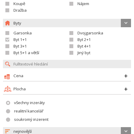
Koupě
Nájem
Dražba
Byty
Garsonka
Dvojgarsonka
Byt 1+1
Byt 2+1
Byt 3+1
Byt 4+1
Byt 5+1 a větší
Jiný byt
Cena
Plocha
všechny inzeráty
realitní kancelář
soukromý inzerent
nejnovější