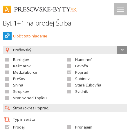
Byt 1+1 na prodej Štrba
Uložiť toto hladanie
Prešovský
Bardejov
Humenné
Kežmarok
Levoča
Medzilaborce
Poprad
Prešov
Sabinov
Snina
Stará Ľubovňa
Stropkov
Svidník
Vranov nad Topľou
Typ inzerátu
Prodej
Pronájem