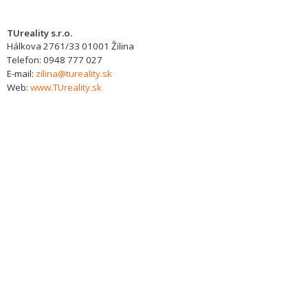
TUreality s.r.o.
Hálkova 2761/33
01001
Žilina
Telefon:
0948 777 027
E-mail:
zilina@tureality.sk
Web:
www.TUreality.sk