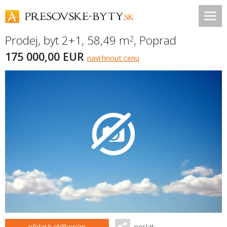
Prodej, byt 2+1, 58,49 m
,
Poprad
2
175 000,00 EUR
navrhnout cenu
přidat k oblíbeným
poslat