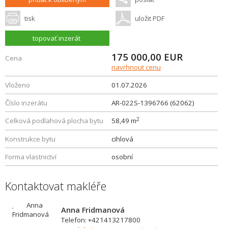
tisk
uložit PDF
topovať inzerát
175 000,00
EUR
Cena
navrhnout cenu
Vloženo
01.07.2026
Číslo inzerátu
AR-022S-1396766 (62062)
2
Celková podlahová plocha bytu
58,49 m
Konstrukce bytu
cihlová
Forma vlastnictví
osobní
Kontaktovat makléře
Anna Fridmanová
Telefon: +421413217800