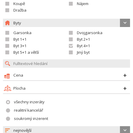
Koupě
Nájem
Dražba
Byty
Garsonka
Dvojgarsonka
Byt 1+1
Byt 2+1
Byt 3+1
Byt 4+1
Byt 5+1 a větší
Jiný byt
Cena
Plocha
všechny inzeráty
realitní kancelář
soukromý inzerent
nejnovější