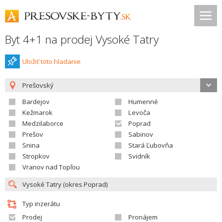
Byt 4+1 na prodej Vysoké Tatry
Uložiť toto hladanie
Prešovský
Bardejov
Humenné
Kežmarok
Levoča
Medzilaborce
Poprad
Prešov
Sabinov
Snina
Stará Ľubovňa
Stropkov
Svidník
Vranov nad Topľou
Typ inzerátu
Prodej
Pronájem