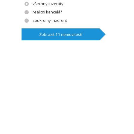
všechny inzeráty
realitní kancelář
soukromý inzerent
Zobrazit
11
nemovitostí