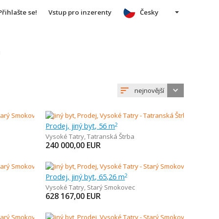
Přihlašte se!
Vstup pro inzerenty
Česky
u
nejnovější
Prodej, jiný byt, 56 m
2
Vysoké Tatry
,
Tatranská Štrba
240 000,00
EUR
Prodej, jiný byt, 65,26 m
2
Vysoké Tatry
,
Starý Smokovec
628 167,00
EUR