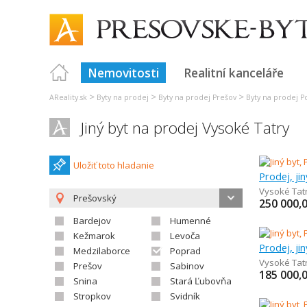
Nemovitosti
Realitní kanceláře
>
>
>
AReality.sk
Byty na prodej
Byty na prodej Prešov
Byty na prodej 
Jiný byt na prodej Vysoké Tatry
Uložiť toto hladanie
Prodej, ji
Vysoké Tat
Prešovský
250 000,
Bardejov
Humenné
Kežmarok
Levoča
Prodej, ji
Medzilaborce
Poprad
Vysoké Tat
Prešov
Sabinov
185 000,
Snina
Stará Ľubovňa
Stropkov
Svidník