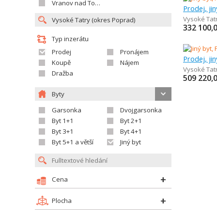
Vranov nad Topľou
Prodej, ji
Vysoké Tat
332 100,
Typ inzerátu
Prodej
Pronájem
Prodej, ji
Koupě
Nájem
Vysoké Tat
Dražba
509 220,
Byty
Garsonka
Dvojgarsonka
Byt 1+1
Byt 2+1
Byt 3+1
Byt 4+1
Byt 5+1 a větší
Jiný byt
Cena
Plocha