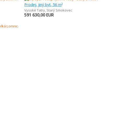
Prodej, jiný byt, 56 m
2
Vysoké Tatry
,
Starý Smokovec
591 630,00
EUR