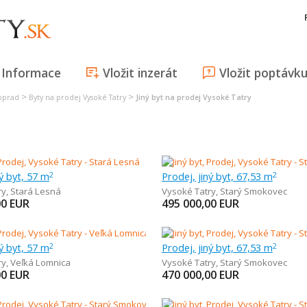
Informace
Vložit inzerát
Vložit poptávk
>
>
Poprad
Byty na prodej Vysoké Tatry
Jiný byt na prodej Vysoké Tatry
ný byt, 57 m
Prodej, jiný byt, 67,53 m
2
2
ry
,
Stará Lesná
Vysoké Tatry
,
Starý Smokovec
00
EUR
495 000,00
EUR
ný byt, 57 m
Prodej, jiný byt, 67,53 m
2
2
ry
,
Veľká Lomnica
Vysoké Tatry
,
Starý Smokovec
00
EUR
470 000,00
EUR