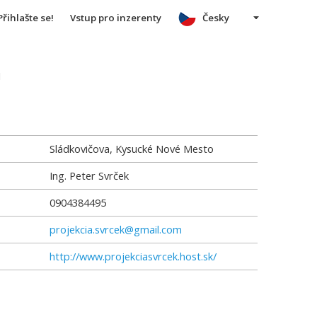
Přihlašte se!
Vstup pro inzerenty
Česky
u
Sládkovičova, Kysucké Nové Mesto
Ing. Peter Svrček
0904384495
projekcia.svrcek@gmail.com
http://www.projekciasvrcek.host.sk/