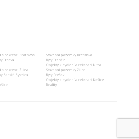
 a rekreaci Bratislava
Stavební pozemky Bratislava
y Trnava
Byty Trenčín
Objekty k bydlení a rekreaci Nitra
 a rekreaci Žilina
Stavební pozemky Žilina
 Banská Bystrica
Byty Prešov
Objekty k bydlení a rekreaci Košice
ošice
Reality