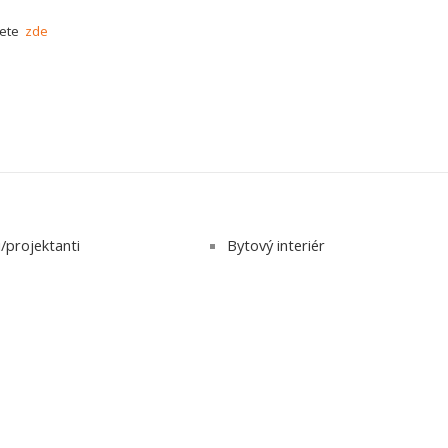
nete
zde
i/projektanti
Bytový interiér