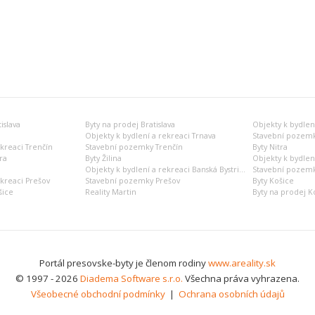
islava
Byty na prodej Bratislava
Objekty k bydlení
Objekty k bydlení a rekreaci Trnava
Stavební pozemk
ekreaci Trenčín
Stavební pozemky Trenčín
Byty Nitra
ra
Byty Žilina
Objekty k bydlení
Objekty k bydlení a rekreaci Banská Bystrica
Stavební pozemky
ekreaci Prešov
Stavební pozemky Prešov
Byty Košice
šice
Reality Martin
Byty na prodej K
Portál presovske-byty je členom rodiny
www.areality.sk
© 1997 - 2026
Diadema Software s.r.o.
Všechna práva vyhrazena.
Všeobecné obchodní podmínky
|
Ochrana osobních údajů