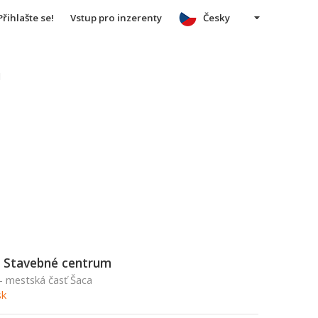
Přihlašte se!
Vstup pro inzerenty
Česky
u
 Stavebné centrum
 - mestská časť Šaca
sk