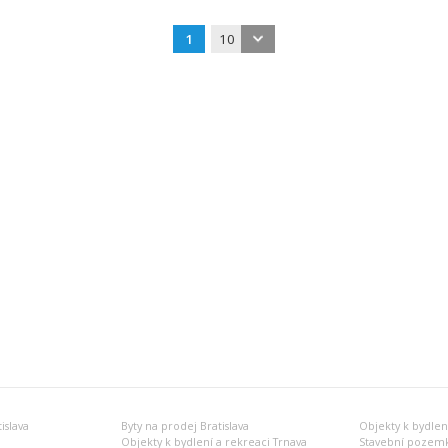
1
10
islava
Byty na prodej Bratislava
Objekty k bydlení
Objekty k bydlení a rekreaci Trnava
Stavební pozemk