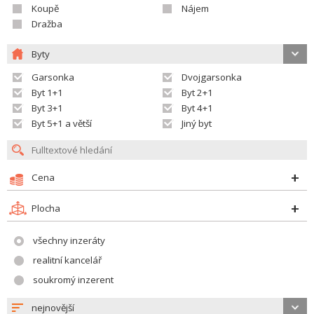
Koupě
Nájem
Dražba
Byty
Garsonka
Dvojgarsonka
Byt 1+1
Byt 2+1
Byt 3+1
Byt 4+1
Byt 5+1 a větší
Jiný byt
Cena
Plocha
všechny inzeráty
realitní kancelář
soukromý inzerent
nejnovější