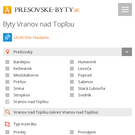
Byty Vranov nad Topľou
Uložiť toto hladanie
Prešovský
Bardejov
Humenné
Kežmarok
Levoča
Medzilaborce
Poprad
Prešov
Sabinov
Snina
Stará Ľubovňa
Stropkov
Svidník
Vranov nad Topľou
Typ inzerátu
Prodej
Pronájem