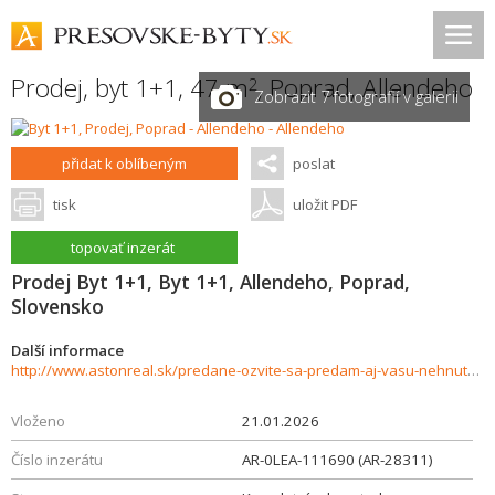
Prodej, byt 1+1, 47 m
,
Poprad
,
Allendeho
2
Zobrazit 7 fotografií v galerii
přidat k oblíbeným
poslat
tisk
uložit PDF
topovať inzerát
Prodej Byt 1+1, Byt 1+1, Allendeho, Poprad,
Slovensko
Další informace
http://www.astonreal.sk/predane-ozvite-sa-predam-aj-vasu-nehnutelnost-764585
Vloženo
21.01.2026
Číslo inzerátu
AR-0LEA-111690 (AR-28311)