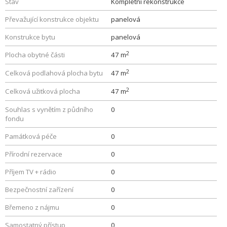
Stav
Kompletní rekonstrukce
Převažující konstrukce objektu
panelová
Konstrukce bytu
panelová
2
Plocha obytné části
47 m
2
Celková podlahová plocha bytu
47 m
2
Celková užitková plocha
47 m
Souhlas s vynětím z půdního
0
fondu
Památková péče
0
Přírodní rezervace
0
Příjem TV + rádio
0
Bezpečnostní zařízení
0
Břemeno z nájmu
0
Samostatný přístup
0