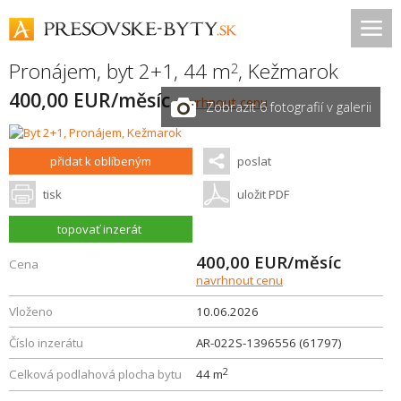
Pronájem, byt 2+1, 44 m
,
Kežmarok
2
400,00 EUR/měsíc
navrhnout cenu
Zobrazit 6 fotografií v galerii
přidat k oblíbeným
poslat
tisk
uložit PDF
topovať inzerát
400,00
EUR/měsíc
Cena
navrhnout cenu
Vloženo
10.06.2026
Číslo inzerátu
AR-022S-1396556 (61797)
2
Celková podlahová plocha bytu
44 m