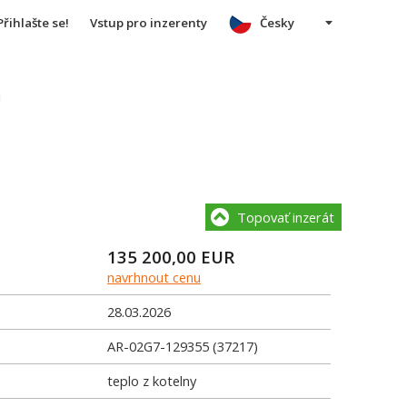
Přihlašte se!
Vstup pro inzerenty
Česky
u
Topovať inzerát
135 200,00
EUR
navrhnout cenu
28.03.2026
AR-02G7-129355 (37217)
teplo z kotelny