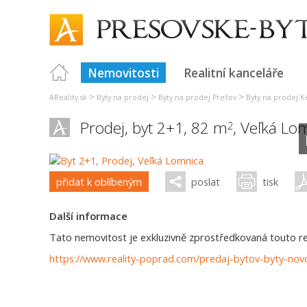
Nemovitosti
Realitní kanceláře
>
>
>
AReality.sk
Byty na prodej
Byty na prodej Prešov
Byty na prodej 
Prodej, byt 2+1, 82 m
,
Veľká Lo
2
přidat k oblíbeným
poslat
tisk
Další informace
Tato nemovitost je exkluzivně zprostředkovaná touto real