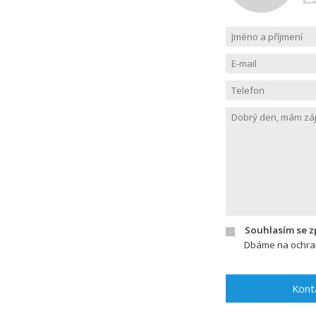
Souhlasím se 
Dbáme na ochran
Kont