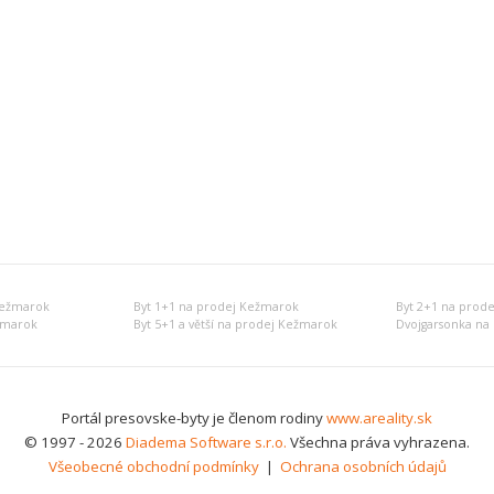
Kežmarok
Byt 1+1 na prodej Kežmarok
Byt 2+1 na prod
žmarok
Byt 5+1 a větší na prodej Kežmarok
Dvojgarsonka na
Portál presovske-byty je členom rodiny
www.areality.sk
© 1997 - 2026
Diadema Software s.r.o.
Všechna práva vyhrazena.
Všeobecné obchodní podmínky
|
Ochrana osobních údajů