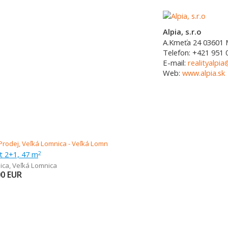
Alpia, s.r.o
A.Kmeťa 24
03601
Telefon:
+421 951 
E-mail:
realityalpia
Web:
www.alpia.sk
t 2+1, 47 m
2
ica
,
Veľká Lomnica
00
EUR