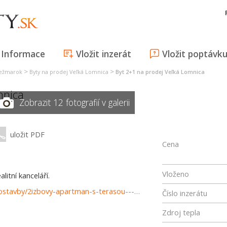
Informace
Vložit inzerát
Vložit poptávk
>
>
Kežmarok
Byty na prodej Veľká Lomnica
Byt 2+1 na prodej Veľká Lomnica
mnica
Zobrazit 12 fotografií v galerii
uložit PDF
Cena
Vloženo
itní kanceláří.
https://www.reality-poprad.com/predaj-bytov-byty-novostavby/2izbovy-apartman-s-terasou---Velka-Lomnica-37217/?utm_source=areality&utm_medium=xml&utm_term=37217&utm_content=byt&utm_campaign=portaly
Číslo inzerátu
Zdroj tepla