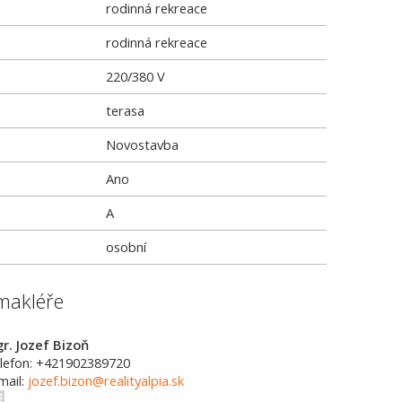
rodinná rekreace
rodinná rekreace
220/380 V
terasa
Novostavba
Ano
A
osobní
makléře
r. Jozef Bizoň
lefon: +421902389720
mail:
jozef.bizon@realityalpia.sk