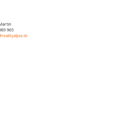
Martin
089 965
@realityalpia.sk