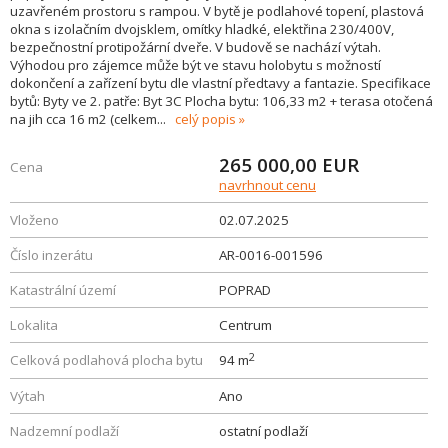
uzavřeném prostoru s rampou. V bytě je podlahové topení, plastová
okna s izolačním dvojsklem, omítky hladké, elektřina 230/400V,
bezpečnostní protipožární dveře. V budově se nachází výtah.
Výhodou pro zájemce může být ve stavu holobytu s možností
dokončení a zařízení bytu dle vlastní předtavy a fantazie. Specifikace
bytů: Byty ve 2. patře: Byt 3C Plocha bytu: 106,33 m2 + terasa otočená
na jih cca 16 m2 (celkem
...
celý popis
265 000,00
EUR
Cena
navrhnout cenu
Vloženo
02.07.2025
Číslo inzerátu
AR-0016-001596
Katastrální území
POPRAD
Lokalita
Centrum
2
Celková podlahová plocha bytu
94 m
Výtah
Ano
Nadzemní podlaží
ostatní podlaží