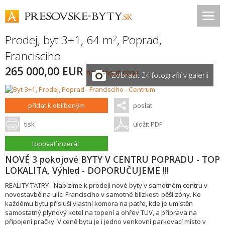
Prodej, byt 3+1, 64 m
,
Poprad
,
2
Francisciho
265 000,00 EUR
navrhnout cenu
Zobrazit 24 fotografií v galerii
přidat k oblíbeným
poslat
tisk
uložit PDF
topovať inzerát
NOVÉ 3 pokojové BYTY V CENTRU POPRADU - TOP
LOKALITA, Výhled - DOPORUČUJEME !!!
REALITY TATRY - Nabízíme k prodeji nové byty v samotném centru v
novostavbě na ulici Francisciho v samotné blízkosti pěší zóny. Ke
každému bytu přísluší vlastní komora na patře, kde je umístěn
samostatný plynový kotel na topení a ohřev TUV, a příprava na
připojení pračky. V ceně bytu je i jedno venkovní parkovací místo v