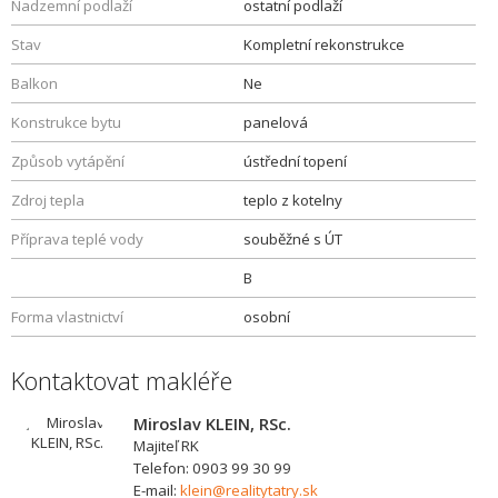
Nadzemní podlaží
ostatní podlaží
Stav
Kompletní rekonstrukce
Balkon
Ne
Konstrukce bytu
panelová
Způsob vytápění
ústřední topení
Zdroj tepla
teplo z kotelny
Příprava teplé vody
souběžné s ÚT
B
Forma vlastnictví
osobní
Kontaktovat makléře
Miroslav KLEIN, RSc.
Majiteľ RK
Telefon: 0903 99 30 99
E-mail:
klein@realitytatry.sk