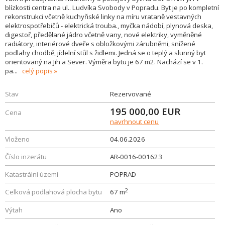
blízkosti centra na ul.. Ludvíka Svobody v Popradu. Byt je po kompletní
rekonstrukci včetně kuchyňské linky na míru vrataně vestavných
elektrospotřebičů - elektrická trouba., myčka nádobí, plynová deska,
digestoř, předělané jádro včetně vany, nové elektriky, vyměněné
radiátory, interiérové dveře s obložkovými zárubněmi, snížené
podlahy chodbě, jídelní stůl s židlemi. Jedná se o teplý a slunný byt
orientovaný na Jih a Sever. Výměra bytu je 67 m2. Nachází se v 1.
pa
...
celý popis
Stav
Rezervované
195 000,00
EUR
Cena
navrhnout cenu
Vloženo
04.06.2026
Číslo inzerátu
AR-0016-001623
Katastrální území
POPRAD
2
Celková podlahová plocha bytu
67 m
Výtah
Ano