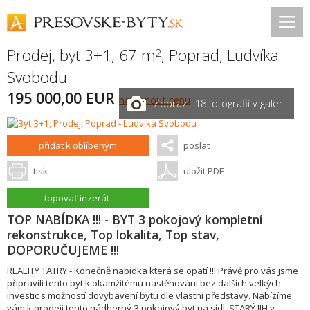
Prodej, byt 3+1, 67 m
,
Poprad
,
Ludvíka
2
Svobodu
195 000,00 EUR
navrhnout cenu
Zobrazit 18 fotografií v galerii
přidat k oblíbeným
poslat
tisk
uložit PDF
topovať inzerát
TOP NABÍDKA !!! - BYT 3 pokojový kompletní
rekonstrukce, Top lokalita, Top stav,
DOPORUČUJEME !!!
REALITY TATRY - Konečně nabídka která se opatí !!! Právě pro vás jsme
připravili tento byt k okamžitému nastěhování bez dalších velkých
investic s možností dovybavení bytu dle vlastní představy. Nabízíme
vám k prodeji tento nádherný 3 pokojový byt na sídl. STARÝ JIH v