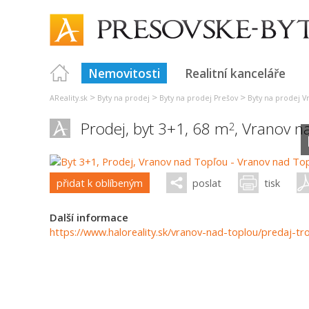
Nemovitosti
Realitní kanceláře
>
>
>
AReality.sk
Byty na prodej
Byty na prodej Prešov
Byty na prodej V
Prodej, byt 3+1, 68 m
,
Vranov n
2
přidat k oblíbeným
poslat
tisk
Další informace