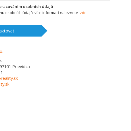
zpracováním osobních údajů
u osobních údajů, více informací naleznete
zde
aktovat
.
97101
Prievidza
11
reality.sk
ty.sk