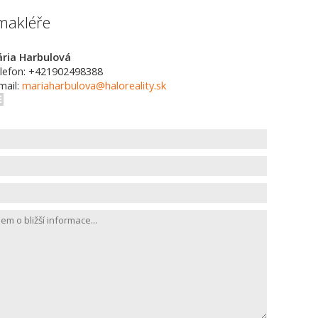
makléře
ria Harbulová
lefon: +421902498388
mail:
mariaharbulova@haloreality.sk