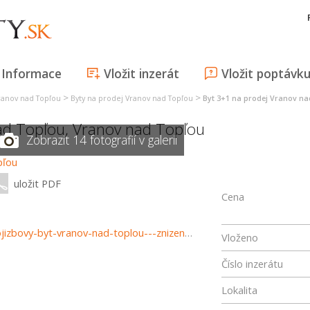
Informace
Vložit inzerát
Vložit poptávk
>
>
ranov nad Topľou
Byty na prodej Vranov nad Topľou
Byt 3+1 na prodej Vranov n
ad Topľou
,
Vranov nad Topľou
Zobrazit 14 fotografií v galerii
uložit PDF
Cena
https://www.haloreality.sk/vranov-nad-toplou/predaj-trojizbovy-byt-vranov-nad-toplou---znizena-cena---exkluzivne-halo-reality/72579
Vloženo
Číslo inzerátu
Lokalita