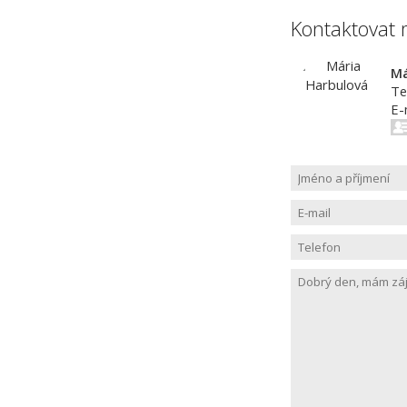
Kontaktovat 
Má
Te
E-