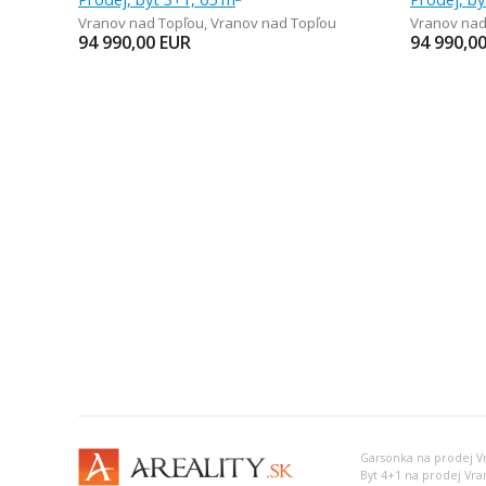
Vranov nad Topľou
,
Vranov nad Topľou
Vranov nad
94 990,00
EUR
94 990,0
Garsonka na prodej V
Byt 4+1 na prodej Vra