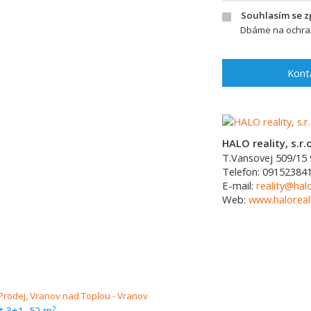
Souhlasím se 
Dbáme na ochran
Kont
HALO reality, s.r.o
T.Vansovej 509/15
Telefon:
09152384
E-mail:
reality@halo
Web:
www.haloreali
t 3+1, 52 m
2