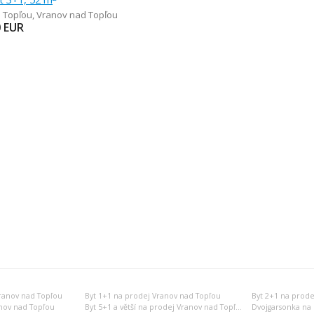
 Topľou
,
Vranov nad Topľou
0
EUR
ranov nad Topľou
Byt 1+1 na prodej Vranov nad Topľou
Byt 2+1 na prode
nov nad Topľou
Byt 5+1 a větší na prodej Vranov nad Topľou
Dvojgarsonka na