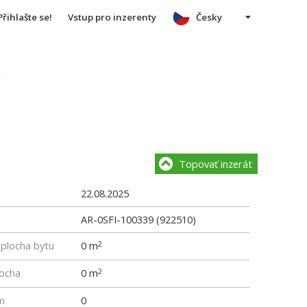
Přihlašte se!
Vstup pro inzerenty
Česky
u
Topovať inzerát
22.08.2025
AR-0SFI-100339 (922510)
 plocha bytu
0 m
2
locha
0 m
2
m
0