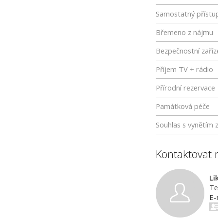
Samostatný přístu
Břemeno z nájmu
Bezpečnostní zaříz
Příjem TV + rádio
Přírodní rezervace
Památková péče
Souhlas s vynětím 
Kontaktovat 
Li
Te
E-