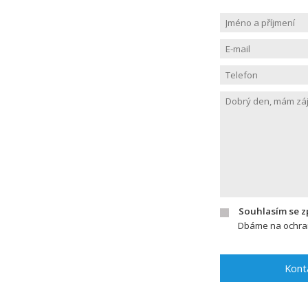
Souhlasím se 
Dbáme na ochran
Kont