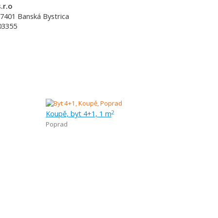
.r.o
7401
Banská Bystrica
03355
Koupě, byt 4+1, 1 m
2
Poprad