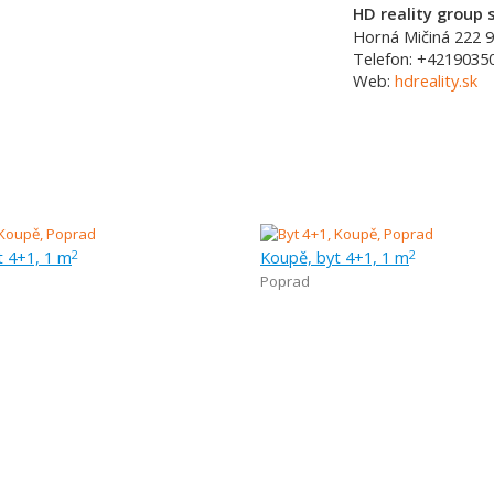
HD reality group s
Horná Mičiná 222
9
Telefon:
+4219035
Web:
hdreality.sk
t 4+1, 1 m
Koupě, byt 4+1, 1 m
2
2
Poprad