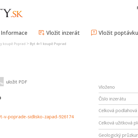
Informace
Vložit inzerát
Vložit poptávk
>
ty koupě Poprad
Byt 4+1 koupě Poprad
uložit PDF
Vloženo
o
Číslo inzerátu
Celková podlahová
byt-v-poprade-sidlisko-zapad-926174
Celková užitková p
Geologický průzku