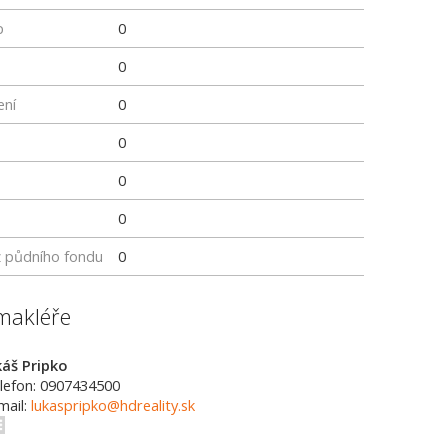
p
0
0
ení
0
0
0
0
z půdního fondu
0
makléře
káš Pripko
lefon: 0907434500
mail:
lukaspripko@hdreality.sk