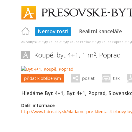
Nemovitosti
Realitní kanceláře
>
>
>
>
AReality.sk
Byty koupě
Byty koupě Prešov
Byty koupě Poprad
By
Koupě, byt 4+1, 1 m
,
Poprad
2
přidat k oblíbeným
poslat
tisk
Hledáme Byt 4+1, Byt 4+1, Poprad, Slovensk
Další informace
http://www.hdreality.sk/hladame-pre-klienta-4-izbovy-