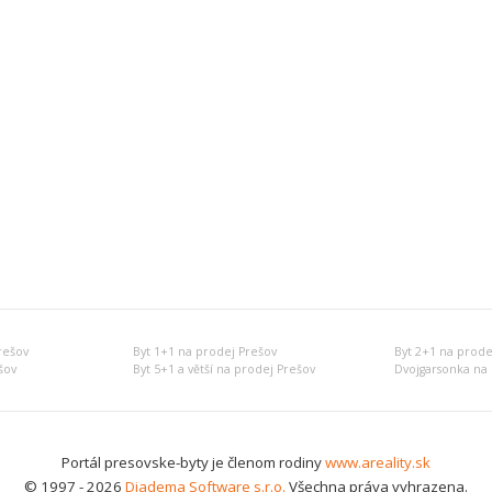
rešov
Byt 1+1 na prodej Prešov
Byt 2+1 na prode
šov
Byt 5+1 a větší na prodej Prešov
Dvojgarsonka na 
Portál presovske-byty je členom rodiny
www.areality.sk
© 1997 - 2026
Diadema Software s.r.o.
Všechna práva vyhrazena.