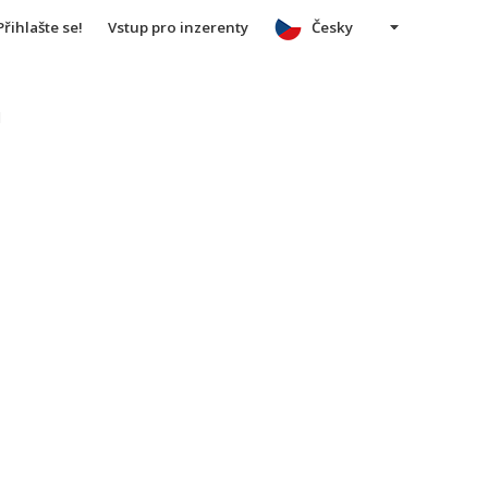
Přihlašte se!
Vstup pro inzerenty
Česky
u