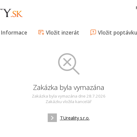
Informace
Vložit inzerát
Vložit poptávk
Zakázka byla vymazána
Zakázka byla vymazána dne 28.7.2026
Zakázku vložila kancelář
TUreality s.r.o.