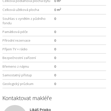
Celková podlahová plocha bytu
0 m
2
Celková užitková plocha
0 m
Souhlas s vynětím z půdního
0
fondu
Památková péče
0
Přírodní rezervace
0
Příjem TV + rádio
0
Bezpečnostní zařízení
0
Břemeno z nájmu
0
Samostatný přístup
0
Geologický průzkum
0
Kontaktovat makléře
Likáš Pripko