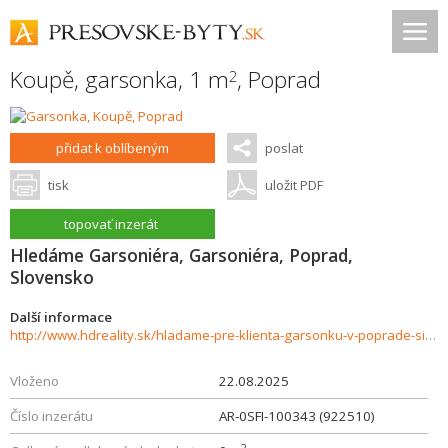
Koupě, garsonka, 1 m
,
Poprad
2
přidat k oblíbeným
poslat
tisk
uložit PDF
topovať inzerát
Hledáme Garsoniéra, Garsoniéra, Poprad,
Slovensko
Další informace
http://www.hdreality.sk/hladame-pre-klienta-garsonku-v-poprade-sidlisko-zapad-926166
Vloženo
22.08.2025
Číslo inzerátu
AR-0SFI-100343 (922510)
2