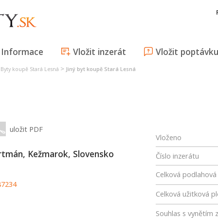
Informace
Vložit inzerát
Vložit poptávk
>
>
Byty koupě Stará Lesná
Jiný byt koupě Stará Lesná
uložit PDF
Vloženo
rtmán, Kežmarok, Slovensko
Číslo inzerátu
Celková podlahová
87234
Celková užitková p
Souhlas s vynětím 