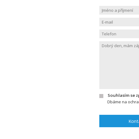
Souhlasím se 
Dbáme na ochran
Kont