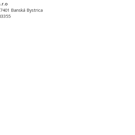
.r.o
7401
Banská Bystrica
03355