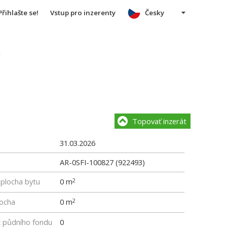
Přihlašte se!
Vstup pro inzerenty
Česky
u
Topovať inzerát
31.03.2026
AR-0SFI-100827 (922493)
 plocha bytu
0 m
2
locha
0 m
2
z půdního fondu
0