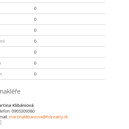
0
0
0
ení
0
0
p
0
m
0
makléře
rtina Klibániová
lefon: 0905309380
mail:
martinaklibaniova@hdreality.sk