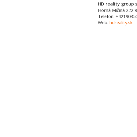
HD reality group s
Horná Mičiná 222
9
Telefon:
+4219035
Web:
hdreality.sk