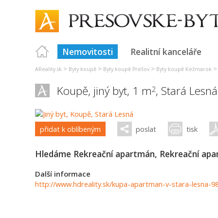
Nemovitosti
Realitní kanceláře
>
>
>
AReality.sk
Byty koupě
Byty koupě Prešov
Byty koupě Kežmarok
Koupě, jiný byt, 1 m
,
Stará Lesná
2
přidat k oblíbeným
poslat
tisk
Hledáme Rekreační apartmán, Rekreační apa
Další informace
http://www.hdreality.sk/kupa-apartman-v-stara-lesna-9